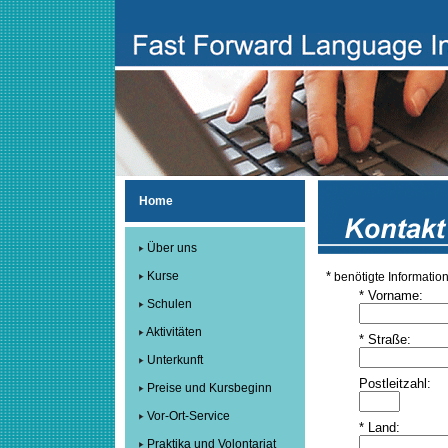
Home
Über uns
Kurse
*
benötigte Informatio
*
Vorname:
Schulen
Aktivitäten
*
Straße:
Unterkunft
Postleitzahl:
Preise und Kursbeginn
Vor-Ort-Service
*
Land:
Praktika und Volontariat