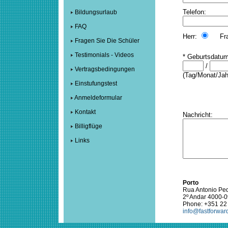
Telefon:
Bildungsurlaub
FAQ
Herr:
Fra
Fragen Sie Die Schüler
Testimonials - Videos
*
Geburtsdatum
/
Vertragsbedingungen
(Tag/Monat/Jah
Einstufungstest
Anmeldeformular
Kontakt
Nachricht:
Billigflüge
Links
Porto
Rua Antonio Ped
2º Andar 4000-0
Phone: +351 22
info@fastforwar