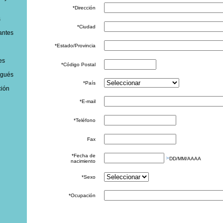
*Dirección
s
*Ciudad
antes
*Estado/Provincia
es
*Código Postal
ugués
*País
ción
*E-mail
*Teléfono
Fax
*Fecha de
>
DD/MM/AAAA
nacimiento
*Sexo
*Ocupación