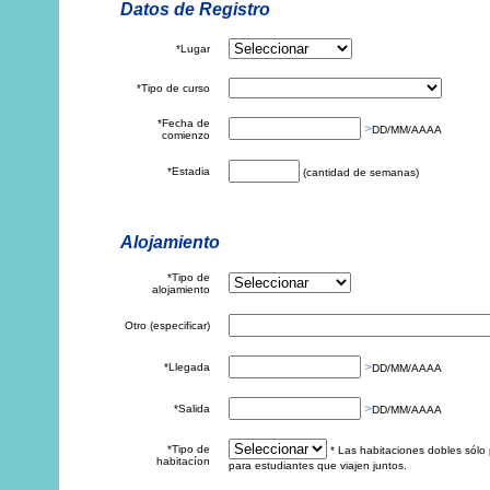
Datos de Registro
*Lugar
*Tipo de curso
*Fecha de
>
DD/MM/AAAA
comienzo
*Estadia
(cantidad de semanas)
Alojamiento
*Tipo de
alojamiento
Otro (especificar)
>
*Llegada
DD/MM/AAAA
>
*Salida
DD/MM/AAAA
*Tipo de
* Las habitaciones dobles sólo
habitacíon
para estudiantes que viajen juntos.