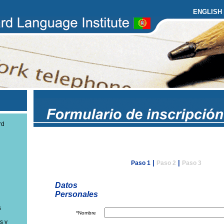
ENGLISH
rd
|
|
Paso 1
Paso 2
Paso 3
Datos
Personales
s
*Nombre
s y